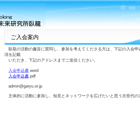
ご入会案内
臥龍の活動の趣旨に賛同し、参加を考えてくださる方は、下記の入会申
項を記載
いただき、下記のアドレスまでご送信ください。
入会申込書
.word
入会申込書
.
pdf
admin@garyu.or.jp
主体的に活動に参加し、知見とネットワークを広げたいと思う次世代の