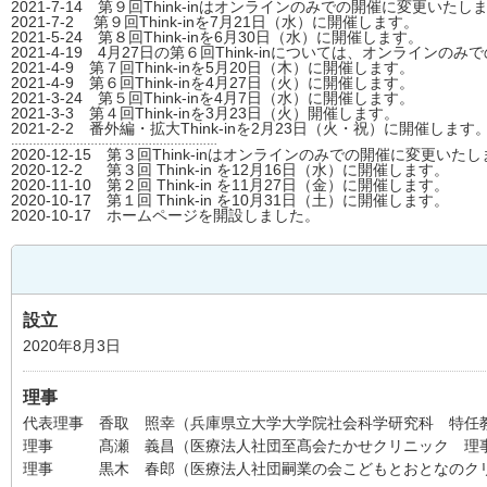
2021-7-14 第９回Think-inはオンラインのみでの開催に変更いたし
2021-7-2 第９回Think-inを7月21日（水）
に開催します。
2021-5-24 第８回Think-inを6月30日（水）
に開催します。
2021-4-19 4月27日の第６回Think-inについては、オンライン
2021-4-9 第７回Think-inを5月20日（木）
に開催します。
2021-4-9 第６回Think-inを4月27日（火）
に開催します。
2021-3-24 第５回Think-inを4月7日（水）
に開催します。
2021-3-3 第４回Think-inを3月23日（火）
開催します。
2021-2-2 番外編・拡大Think-inを2月23日（火・祝）
に開催します
…………………………………………………
2020-12-15 第３回Think-inはオンラインのみでの開催に変更いた
2020-12-2 第３回 Think-in を12月16日（水）
に開催します。
2020-11-10 第２回 Think-in を11月27日（金）
に開催します。
2020-10-17 第１回 Think-in を10月31日（土）
に開催します。
2020-10-17 ホームページを開設しました。
設立
2020年8月3日
理事
代表理事 香取 照幸（兵庫県立大学大学院社会科学研究科 特任
理事 髙瀬 義昌（医療法人社団至髙会たかせクリニック 理
理事 黒木 春郎（医療法人社団嗣業の会こどもとおとなのクリ