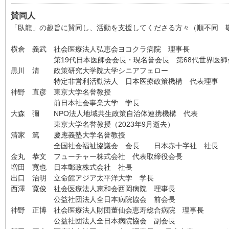
賛同人
「臥龍」の趣旨に賛同し、活動を支援してくださる方々（順不同 敬称
横倉 義武 社会医療法人弘恵会ヨコクラ病院 理事長
第19代日本医師会会長・現名誉会長 第68代世界医師
黒川 清 政策研究大学院大学シニアフェロー
特定非営利活動法人 日本医療政策機構 代表理事
神野 直彦 東京大学名誉教授
前日本社会事業大学 学長
大森 彌 NPO法人地域共生政策自治体連携機構 代表
東京大学名誉教授（2023年9月逝去）
清家 篤 慶應義塾大学名誉教授
全国社会福祉協議会 会長 日本赤十字社 社長
金丸 恭文 フューチャー株式会社 代表取締役会長
増田 寛也 日本郵政株式会社 社長
出口 治明 立命館アジア太平洋大学 学長
西澤 寛俊 社会医療法人恵和会西岡病院 理事長
公益社団法人全日本病院協会 前会長
神野 正博 社会医療法人財団董仙会恵寿総合病院 理事長
公益社団法人全日本病院協会 副会長