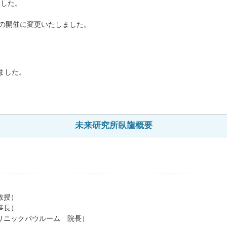
ました。
のみでの開催に変更いたしました。
。
しました。
未来研究所臥龍概要
教授）
事長）
ニックパウルーム 院長）