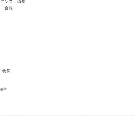
アンス 議長
 会長
 会長
務官