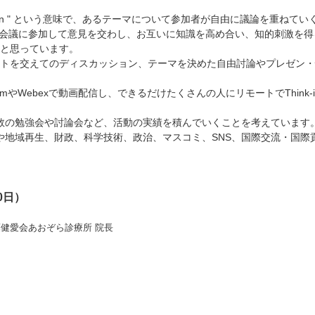
thoughtful discussion " という意味で、あるテーマについて参加者が自由に議
して会議に参加して意見を交わし、お互いに知識を高め合い、知的刺激を
おうと思っています。
で行い、ゲストを交えてのディスカッション、テーマを決めた自由討論やプレ
oomやWebexで動画配信し、できるだけたくさんの人にリモートでThi
数の勉強会や討論会など、活動の実績を積んでいくことを考えています
や地域再生、財政、科学技術、政治、マスコミ、SNS、国際交流・国際
0日）
葉健愛会あおぞら診療所 院長