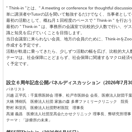
" Think-in "とは、" A meeting or conference for 
単に講演者やTutorの話を聞いて勉強するだけでなく、当事者と
最初の活動として、概ね月１回程度のペースで " Think-in " を行
最初の " Think-in " は、事務所の会議室で比較的少人数
識と知見を広げていくことを目指します。
当日会議室に来られない会員、地方の会員のために、Think-inをZ
作成する予定です。
活動が軌道に乗ってきたら、少しずつ活動の幅を広げ、比較的大人
テーマは、社会保障にとどまらず、社会保障に関連するマクロ経済
く予定です。
設立６周年記念公開パネルディスカッション（2026年7月3
パネリスト
川越 正平氏：千葉県医師会 理事、松戸市医師会 会長、医療法人財団千
大橋 博樹氏 医療法人社団 家族の森 多摩ファミリークリニック 院長
野村 和至氏 医療法人社団野村医院 理事長
髙瀬 義昌 医療法人社団至髙会たかせクリニック 理事長、弊研究所理事
テーマ：「診療所の未来」