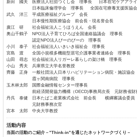
新田 國夫 医療法人社団つくし会 理事長 日本在宅ケアアライ
日本臨床倫理学会 理事長 全国在宅療養支援医協会
武久 洋三 平成医療福祉グループ 会長
日本慢性期医療協会 前会長・現名誉会長
廣江 研 社会福祉法人こうほうえん 会長
奥山千鶴子 NPO法人子育てひろば全国連絡協議会 理事長
認定NPO法人びーのびーの 理事長
小川 泰子 社会福祉法人いきいき福祉会 理事長
宮島 渡 全国小規模多機能型居宅介護事業者連絡会 理事長
山田 尋志 社会福祉法人リガーレ暮らしの架け橋 理事長
小山 秀夫 兵庫県立大学名誉教授
齊藤 正身 一般社団法人日本リハビリテーション病院・施設協会
霞ヶ関南病院 理事長
玉木林太郎 国際金融情報センター理事長
前経済開発協力機構（OECD)事務局次長 元財務省財
丹呉 泰健 日本たばこ産業株式会社 前会長 横綱審議会委員
元財務事務次官
宮本 太郎 中央大学教授
活動内容
当面の活動のご紹介－"Think-in"を通じたネットワークづくり－